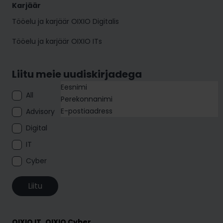
Karjäär
Tööelu ja karjäär OIXIO Digitalis
Tööelu ja karjäär OIXIO ITs
Liitu meie uudiskirjadega
All
Advisory
Digital
IT
Cyber
Liitu
OIXIO IT, OIXIO Cyber