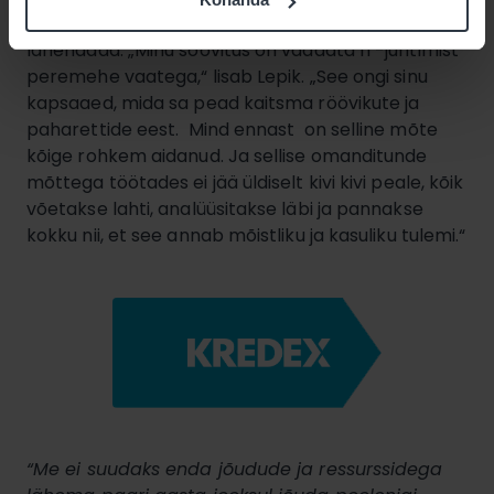
need probleemsed kohad üles leida ja seejärel
lahendada. „Minu soovitus on vaadata IT-juhtimist
peremehe vaatega,“ lisab Lepik. „See ongi sinu
kapsaaed, mida sa pead kaitsma röövikute ja
paharettide eest. Mind ennast on selline mõte
kõige rohkem aidanud. Ja sellise omanditunde
mõttega töötades ei jää üldiselt kivi kivi peale, kõik
võetakse lahti, analüüsitakse läbi ja pannakse
kokku nii, et see annab mõistliku ja kasuliku tulemi.“
“Me ei suudaks enda jõudude ja ressurssidega