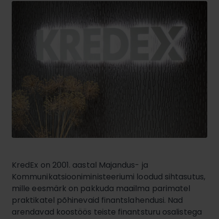
KredEx on 2001. aastal Majandus- ja
Kommunikatsiooniministeeriumi loodud sihtasutus,
mille eesmärk on pakkuda maailma parimatel
praktikatel põhinevaid finantslahendusi. Nad
arendavad koostöös teiste finantsturu osalistega