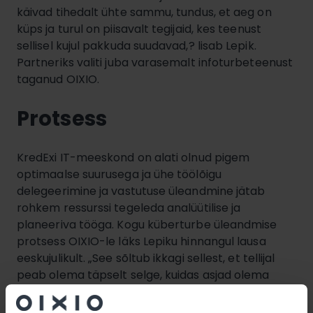
käivad tihedalt ühte sammu, tundus, et aeg on
küps ja turul on piisavalt tegijaid, kes teenust
sellisel kujul pakkuda suudavad,? lisab Lepik.
Partneriks valiti juba varasemalt infoturbeteenust
taganud OIXIO.
Protsess
KredExi IT-meeskond on alati olnud pigem
optimaalse suurusega ja ühe töölõigu
delegeerimine ja vastutuse üleandmine jätab
rohkem ressurssi tegeleda analüütilise ja
planeeriva tööga. Kogu küberturbe üleandmise
protsess OIXIO-le läks Lepiku hinnangul lausa
eeskujulikult. „See sõltub ikkagi sellest, et tellijal
peab olema täpselt selge, kuidas asjad olema
peaksid ja pakkuja peab suutma kaasa mõelda ja
kliendi vajadustest aru saama. Kui müüakse vana