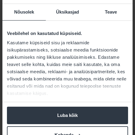
pakett-toodet uue nimega – koostööd ei sünni,“
lausub Lepik.
Nõusolek
Üksikasjad
Teave
Veebilehel on kasutatud küpsiseid.
Kasutame küpsiseid sisu ja reklaamide
isikupärastamiseks, sotsiaalse meedia funktsioonide
pakkumiseks ning liikluse analüüsimiseks. Edastame
teavet selle kohta, kuidas meie saiti kasutate, ka oma
sotsiaalse meedia, reklaami- ja analüüsipartneritele, kes
“See ongi sinu kapsaaed, mida sa pead kaitsma
võivad seda kombineerida muu teabega, mida olete neile
röövikute ja paharettide eest. Ja sellise
esitanud või mida nad on kogunud teiepoolse teenuste
omanditunde mõttega töötades ei jää üldiselt
kasutamise käigus.
kivi kivi peale…”
Kõigile neile ettevõtetele, kes mõtlevad samuti
Luba kõik
mõne teenuse sisse ostmisest, soovitab Lepik
kogu IT-haldusmudel korralikult läbi mõelda, et ei
tekiks halle alasid. Samuti tuleb teha IT-audit, et
Kohanda