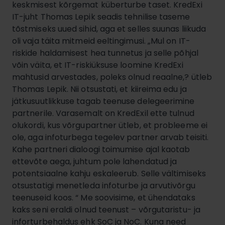
keskmisest kõrgemat küberturbe taset. KredExi
IT-juht Thomas Lepik seadis tehnilise taseme
tõstmiseks uued sihid, aga et selles suunas liikuda
oli vaja täita mitmeid eeltingimusi. „Mul on IT-
riskide haldamisest hea tunnetus ja selle põhjal
võin väita, et IT-riskiüksuse loomine KredExi
mahtusid arvestades, poleks olnud reaalne,? ütleb
Thomas Lepik. Nii otsustati, et kiireima edu ja
jätkusuutlikkuse tagab teenuse delegeerimine
partnerile. Varasemalt on KredExil ette tulnud
olukordi, kus võrgupartner ütleb, et probleeme ei
ole, aga infoturbega tegelev partner arvab teisiti.
Kahe partneri dialoogi toimumise ajal kaotab
ettevõte aega, juhtum pole lahendatud ja
potentsiaalne kahju eskaleerub. Selle vältimiseks
otsustatigi menetleda infoturbe ja arvutivõrgu
teenuseid koos. “ Me soovisime, et ühendataks
kaks seni eraldi olnud teenust – võrgutaristu- ja
inforturbehaldus ehk SoC ja NoC. Kuna need