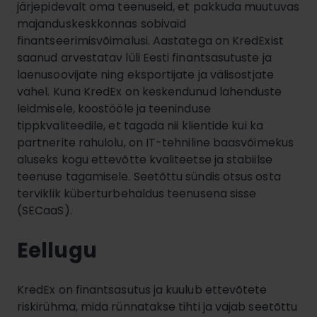
järjepidevalt oma teenuseid, et pakkuda muutuvas
majanduskeskkonnas sobivaid
finantseerimisvõimalusi. Aastatega on KredExist
saanud arvestatav lüli Eesti finantsasutuste ja
laenusoovijate ning eksportijate ja välisostjate
vahel. Kuna KredEx on keskendunud lahenduste
leidmisele, koostööle ja teeninduse
tippkvaliteedile, et tagada nii klientide kui ka
partnerite rahulolu, on IT-tehniline baasvõimekus
aluseks kogu ettevõtte kvaliteetse ja stabiilse
teenuse tagamisele. Seetõttu sündis otsus osta
terviklik küberturbehaldus teenusena sisse
(SECaaS).
Eellugu
KredEx on finantsasutus ja kuulub ettevõtete
riskirühma, mida rünnatakse tihti ja vajab seetõttu