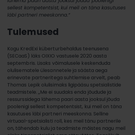
lähema paari aasta jooksul jõuda poolenigi
sellest kompetentsist, kui meil on täna kasutuses
läbi partneri meeskonna.”
Tulemused
Kogu KredExi küberturbehaldus teenusena
(SECaaS) läks OIXIO vastusele 2020 aasta
septembris. Lisaks võimalusele keskenduda
olulisematele ülesannetele ja säästa aega
erinevate partneritega suhtlemise arvelt, peab
Thomas Lepik olulisimaks ligipääsu spetsialistide
teadmistele. „Me ei suudaks enda jõudude ja
ressurssidega lähema paari aasta jooksul jõuda
poolenigi sellest kompetentsist, kui meil on täna
kasutuses läbi partneri meeskonna. Selline
virtuaal-spetsialisti roll, kes meil tänu partnerile
on, tähendab kulu ja teadmiste mõistes nagu meil