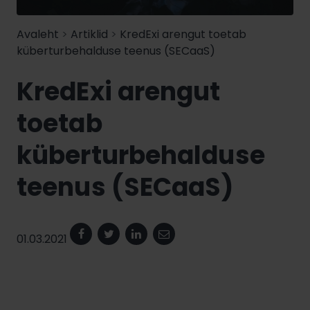
Avaleht
>
Artiklid
>
KredExi arengut toetab
küberturbehalduse teenus (SECaaS)
KredExi arengut
toetab
küberturbehalduse
teenus (SECaaS)
01.03.2021
Facebook
Twitter
Linkedin
Email