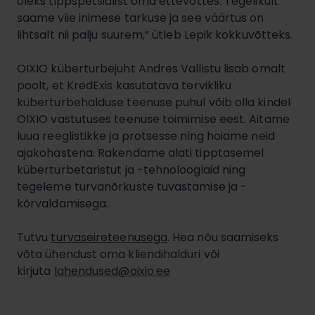
oleks tippspetsialist oma ettevõttes. Tegelikult
saame viie inimese tarkuse ja see väärtus on
lihtsalt nii palju suurem,“ ütleb Lepik kokkuvõtteks.
OIXIO küberturbejuht Andres Vallistu lisab omalt
poolt, et KredExis kasutatava tervikliku
küberturbehalduse teenuse puhul võib olla kindel
OIXIO vastutuses teenuse toimimise eest. Aitame
luua reeglistikke ja protsesse ning hoiame neid
ajakohastena. Rakendame alati tipptasemel
küberturbetaristut ja -tehnoloogiaid ning
tegeleme turvanõrkuste tuvastamise ja -
kõrvaldamisega.
Tutvu
turvaseireteenusega
. Hea nõu saamiseks
võta ühendust oma kliendihalduri või
kirjuta
lahendused@oixio.ee