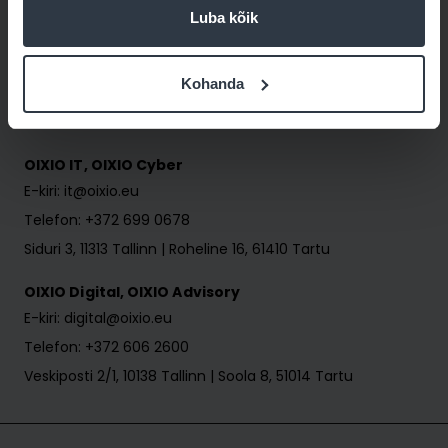
IT
Luba kõik
Cyber
Kohanda
Liitu
OIXIO IT, OIXIO Cyber
E-kiri: it@oixio.eu
Telefon: +372 699 0678
Siduri 3, 11313 Tallinn | Roheline 16, 61410 Tartu
OIXIO Digital, OIXIO Advisory
E-kiri: digital@oixio.eu
Telefon: +372 606 2600
Veskiposti 2/1, 10138 Tallinn | Soola 8, 51014 Tartu