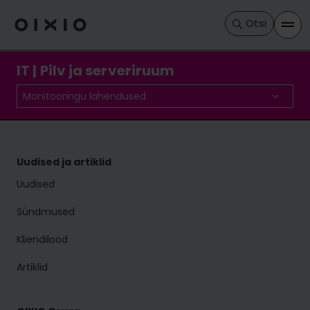
Otsi
IT | Pilv ja serveriruum
Monitooringu lahendused
Uudised ja artiklid
Uudised
Sündmused
Kliendilood
Artiklid