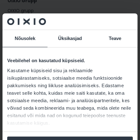
OIXIO Grupp
OIXIO grupp
OIXIO Digital AS
OIXIO IT AS
Nõusolek
Üksikasjad
Teave
Karjäär
Veebilehel on kasutatud küpsiseid.
Tööelu ja karjäär OIXIO Digitalis
Kasutame küpsiseid sisu ja reklaamide
Tööelu ja karjäär OIXIO ITs
isikupärastamiseks, sotsiaalse meedia funktsioonide
pakkumiseks ning liikluse analüüsimiseks. Edastame
teavet selle kohta, kuidas meie saiti kasutate, ka oma
Liitu meie uudiskirjadega
sotsiaalse meedia, reklaami- ja analüüsipartneritele, kes
võivad seda kombineerida muu teabega, mida olete neile
All
esitanud või mida nad on kogunud teiepoolse teenuste
Advisory
kasutamise käigus.
Digital