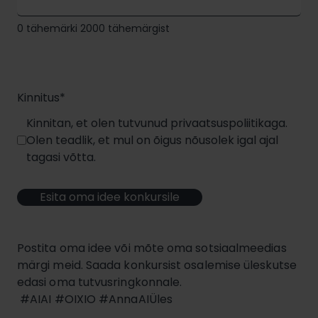
0 tähemärki 2000 tähemärgist
Kinnitus
*
Kinnitan, et olen tutvunud privaatsuspoliitikaga.
Olen teadlik, et mul on õigus nõusolek igal ajal
tagasi võtta.
Postita oma idee või mõte oma sotsiaalmeedias
märgi meid. Saada konkursist osalemise üleskutse
edasi oma tutvusringkonnale.
#AIAI #OIXIO #AnnaAIÜles