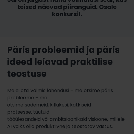
teised näevad piiranguid. Osale
konkursil.
Päris probleemid ja päris
ideed leiavad praktilise
teostuse
Me ei otsi valmis lahendusi – me otsime päris
probleeme – me
otsime sädemeid, killukesi, katkiseid
protsesse, tüütuid
tööülesandeid või ambitsioonikaid visioone, millele
AI võiks olla produktiivne ja teostatav vastus.