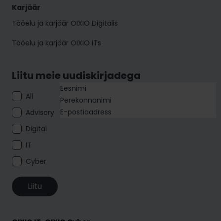
Karjäär
Tööelu ja karjäär OIXIO Digitalis
Tööelu ja karjäär OIXIO ITs
Liitu meie uudiskirjadega
All
Advisory
Digital
IT
Cyber
Liitu