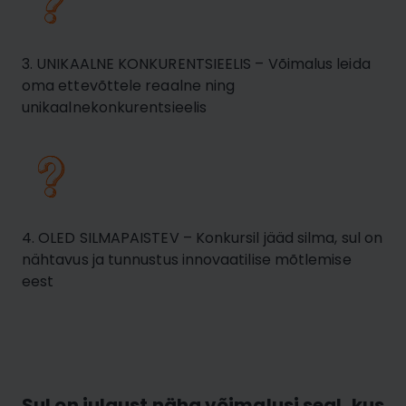
3. UNIKAALNE KONKURENTSIEELIS – Võimalus leida
oma ettevõttele reaalne ning
unikaalnekonkurentsieelis
4. OLED SILMAPAISTEV – Konkursil jääd silma, sul on
nähtavus ja tunnustus innovaatilise mõtlemise
eest
Sul on julgust näha võimalusi seal, kus