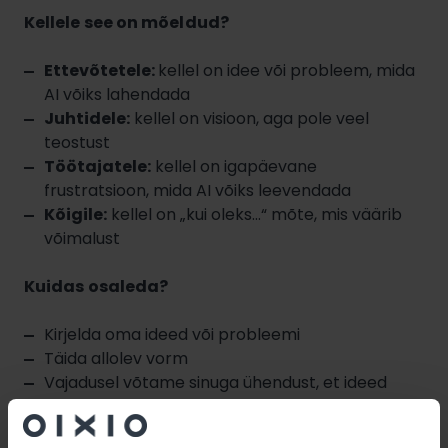
Kellele see on mõeldud?
Ettevõtetele:
kellel on idee või probleem, mida
AI võiks lahendada
Juhtidele:
kellel on visioon, aga pole veel
teostust
Töötajatele:
kellel on igapäevane
frustratsioon, mida AI võiks leevendada
Kõigile:
kellel on „kui oleks…“ mõte, mis väärib
võimalust
Kuidas osaleda?
Kirjelda oma ideed või probleemi
Täida allolev vorm
Vajadusel võtame sinuga ühendust, et ideed
täpsustada