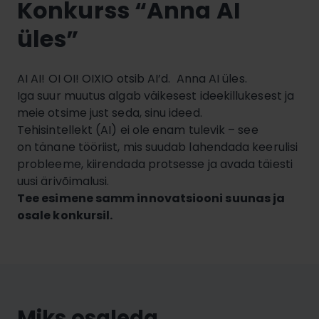
Konkurss “Anna AI
üles”
AI AI! OI OI! OIXIO otsib AI’d. Anna AI üles.
Iga suur muutus algab väikesest ideekillukesest ja
meie otsime just seda, sinu ideed.
Tehisintellekt (AI) ei ole enam tulevik – see
on tänane tööriist, mis suudab lahendada keerulisi
probleeme, kiirendada protsesse ja avada täiesti
uusi ärivõimalusi.
Tee esimene samm innovatsiooni suunas ja
osale konkursil.
Miks osaleda