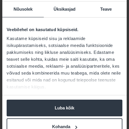
Konkursi tingimused ja tähtaeg
Nõusolek
Üksikasjad
Teave
Osaleda võivad kõik Eesti ettevõtted
Ideid ootame 1. augustist kuni 29. septembrini
2025
Veebilehel on kasutatud küpsiseid.
Parim idee valitakse välja oktoobris
Kasutame küpsiseid sisu ja reklaamide
Parimale ideele antakse 5000 EUR väärtuses
isikupärastamiseks, sotsiaalse meedia funktsioonide
OIXIO ekspertide tööaega sinu idee elluviimise
pakkumiseks ning liikluse analüüsimiseks. Edastame
toetamiseks
teavet selle kohta, kuidas meie saiti kasutate, ka oma
sotsiaalse meedia, reklaami- ja analüüsipartneritele, kes
võivad seda kombineerida muu teabega, mida olete neile
Konkurss “Anna AI üles”
esitanud või mida nad on kogunud teiepoolse teenuste
kasutamise käigus.
Esita oma idee konkursile “Anna AI üles”
Luba kõik
* tähistatud väljad on kohustuslikud
Nimi
*
Kohanda