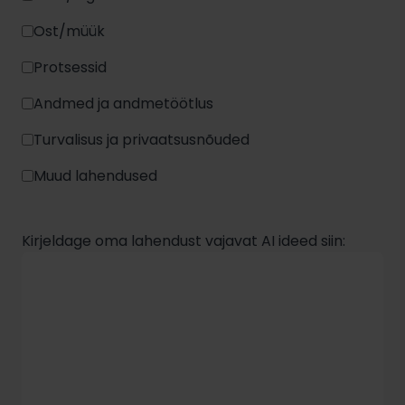
Ost/müük
Protsessid
Andmed ja andmetöötlus
Turvalisus ja privaatsusnõuded
Muud lahendused
Kirjeldage oma lahendust vajavat AI ideed siin: