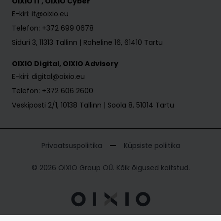
OIXIO IT, OIXIO Cyber
E-kiri: it@oixio.eu
Telefon: +372 699 0678
Siduri 3, 11313 Tallinn | Roheline 16, 61410 Tartu
OIXIO Digital, OIXIO Advisory
E-kiri: digital@oixio.eu
Telefon: +372 606 2600
Veskiposti 2/1, 10138 Tallinn | Soola 8, 51014 Tartu
Privaatsuspoliitika
Küpsiste poliitika
© 2026 OIXIO Group OÜ. Kõik õigused kaitstud.