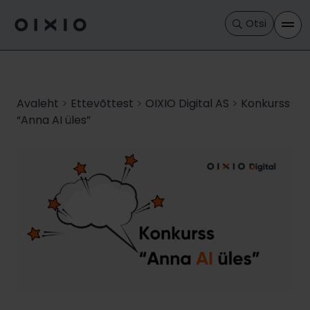
Otsi
Avaleht
>
Ettevõttest
>
OIXIO Digital AS
>
Konkurss
“Anna AI üles”