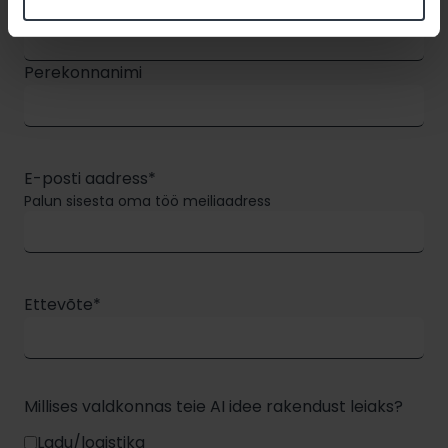
Eesnimi
Perekonnanimi
E-posti aadress
*
Palun sisesta oma töö meiliaadress
Ettevõte
*
Millises valdkonnas teie AI idee rakendust leiaks?
Ladu/logistika