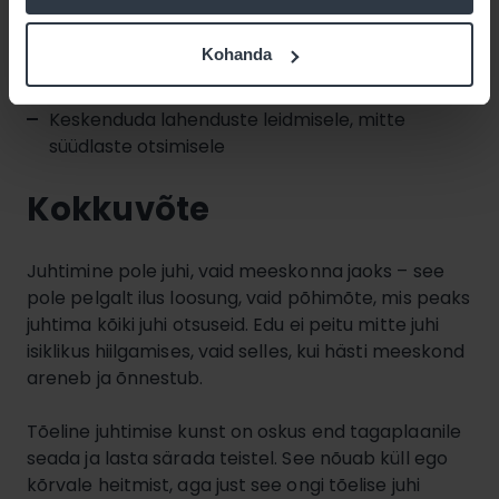
Jagada tunnustust avalikult, tagasisidet
privaatselt
Kohanda
Luua keskkond, kus vigadest õpitakse, mitte ei
karistata
Keskenduda lahenduste leidmisele, mitte
süüdlaste otsimisele
Kokkuvõte
Juhtimine pole juhi, vaid meeskonna jaoks – see
pole pelgalt ilus loosung, vaid põhimõte, mis peaks
juhtima kõiki juhi otsuseid. Edu ei peitu mitte juhi
isiklikus hiilgamises, vaid selles, kui hästi meeskond
areneb ja õnnestub.
Tõeline juhtimise kunst on oskus end tagaplaanile
seada ja lasta särada teistel. See nõuab küll ego
kõrvale heitmist, aga just see ongi tõelise juhi