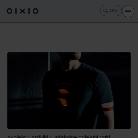
Otsi
Avaleht
>
Artiklid
>
Juhtimine pole juhi, vaid