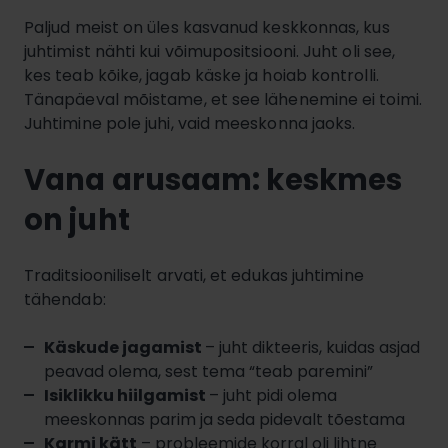
Paljud meist on üles kasvanud keskkonnas, kus
juhtimist nähti kui võimupositsiooni. Juht oli see,
kes teab kõike, jagab käske ja hoiab kontrolli.
Tänapäeval mõistame, et see lähenemine ei toimi.
Juhtimine pole juhi, vaid meeskonna jaoks.
Vana arusaam: keskmes
on juht
Traditsiooniliselt arvati, et edukas juhtimine
tähendab:
Käskude jagamist
– juht dikteeris, kuidas asjad
peavad olema, sest tema “teab paremini”
Isiklikku hiilgamist
– juht pidi olema
meeskonnas parim ja seda pidevalt tõestama
Karmi kätt
– probleemide korral oli lihtne