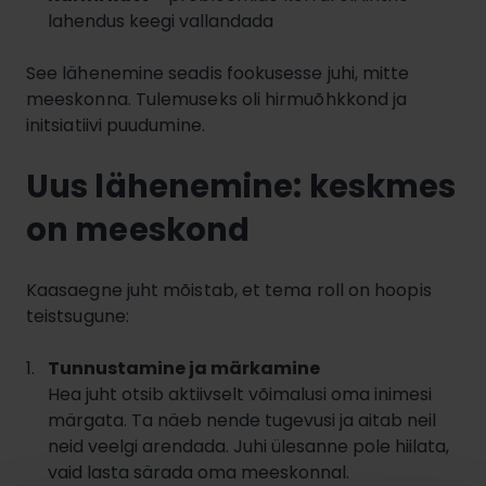
lahendus keegi vallandada
See lähenemine seadis fookusesse juhi, mitte
meeskonna. Tulemuseks oli hirmuõhkkond ja
initsiatiivi puudumine.
Uus lähenemine: keskmes
on meeskond
Kaasaegne juht mõistab, et tema roll on hoopis
teistsugune:
Tunnustamine ja märkamine
Hea juht otsib aktiivselt võimalusi oma inimesi
märgata. Ta näeb nende tugevusi ja aitab neil
neid veelgi arendada. Juhi ülesanne pole hiilata,
vaid lasta särada oma meeskonnal.