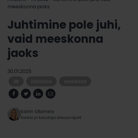
meeskonna jaoks
Juhtimine pole juhi,
vaid meeskonna
jaoks
30.01.2025
HR
juhtimine
meeskond
Facebook
Twitter
Linkedin
Email
Katrin Sillamets
Kontor ja kasutaja ärisuunajuht