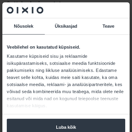
Vabadus ja vastutus
Juhi roll on luua selge siht ja seejärel anda
meeskonnale vabadus sinna jõuda. Tema
ülesanne pole kontrollida iga sammu, vaid
Nõusolek
Üksikasjad
Teave
usaldada oma inimesi ja toetada nende
otsuseid.
Arengukeskkonna loomine
Veebilehel on kasutatud küpsiseid.
Juht on nagu aednik – tema roll on luua
Kasutame küpsiseid sisu ja reklaamide
tingimused, kus inimesed saavad kasvada. See
isikupärastamiseks, sotsiaalse meedia funktsioonide
tähendab nii väljakutsete pakkumist kui ka toe
pakkumiseks ning liikluse analüüsimiseks. Edastame
ja ressursside tagamist.
teavet selle kohta, kuidas meie saiti kasutate, ka oma
sotsiaalse meedia, reklaami- ja analüüsipartneritele, kes
Praktiline pool
võivad seda kombineerida muu teabega, mida olete neile
esitanud või mida nad on kogunud teiepoolse teenuste
kasutamise käigus.
Kuidas seda lähenemist rakendada?
Küsida rohkem kui käskida
Luba kõik
Kutsuda inimesi kaasa mõtlema ja otsustama