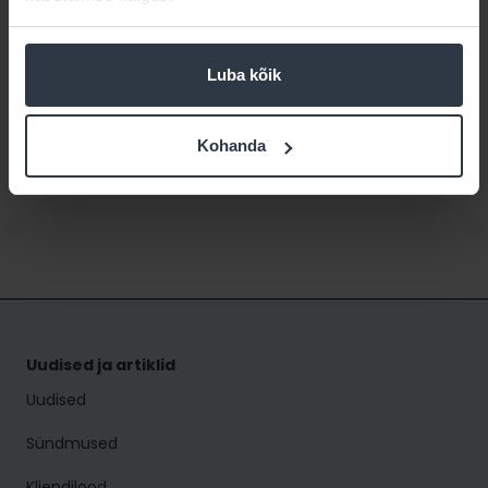
Madis Sõnajalg
Linkedi
Luba kõik
Strateegiliste ärisuhete partner
madis.sonajalg@oixio.eu
+372 5713 1385
Kohanda
Uudised ja artiklid
Uudised
Sündmused
Kliendilood