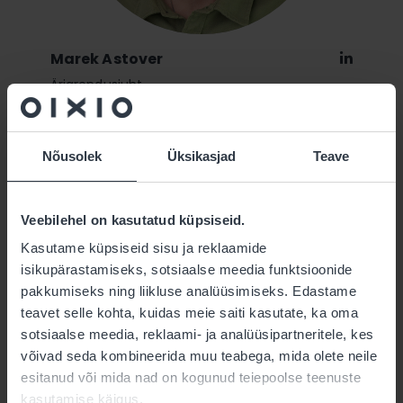
Marek Astover
Linkedi
Äriarendusjuht
marek.astover@oixio.eu
+372 5694 7907
Nõusolek
Üksikasjad
Teave
Veebilehel on kasutatud küpsiseid.
Kasutame küpsiseid sisu ja reklaamide
isikupärastamiseks, sotsiaalse meedia funktsioonide
pakkumiseks ning liikluse analüüsimiseks. Edastame
teavet selle kohta, kuidas meie saiti kasutate, ka oma
sotsiaalse meedia, reklaami- ja analüüsipartneritele, kes
võivad seda kombineerida muu teabega, mida olete neile
esitanud või mida nad on kogunud teiepoolse teenuste
kasutamise käigus.