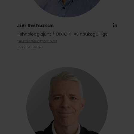
Jüri Reitsakas
Linkedi
Tehnoloogiajuht / OIXIO IT AS nõukogu liige
juri.reitsakas@oixio.eu
+372 501 4528